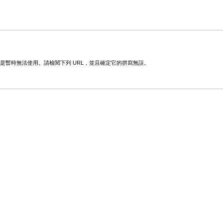
變更或是暫時無法使用。請檢閱下列 URL，並且確定它的拼寫無誤。