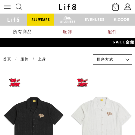
0
所有商品
服飾
配件
𝗦𝗔𝗟𝗘全館4
首頁
服飾
上身
排序方式