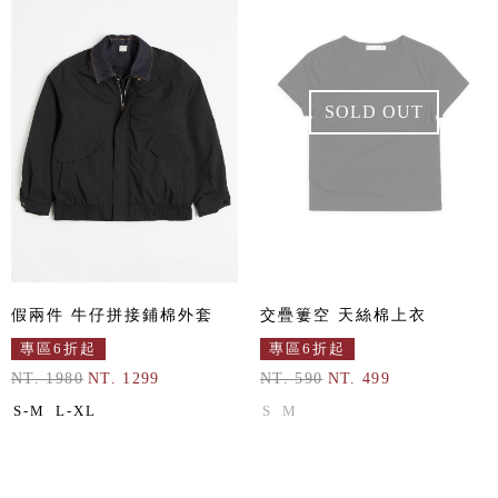
SOLD OUT
假兩件 牛仔拼接鋪棉外套
交疊簍空 天絲棉上衣
專區6折起
專區6折起
NT. 1980
NT. 1299
NT. 590
NT. 499
S-M
L-XL
S
M