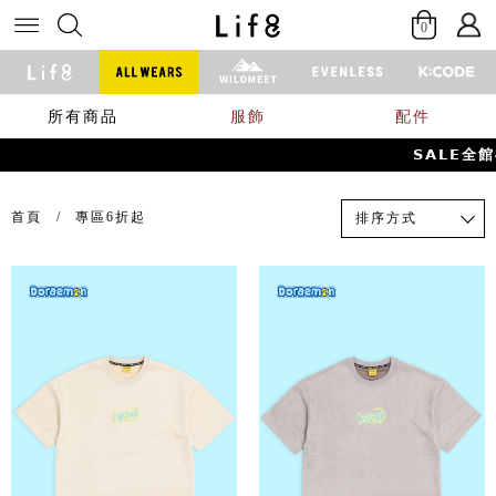
0
所有商品
服飾
配件
𝗦𝗔𝗟𝗘全館
首頁
專區6折起
排序方式