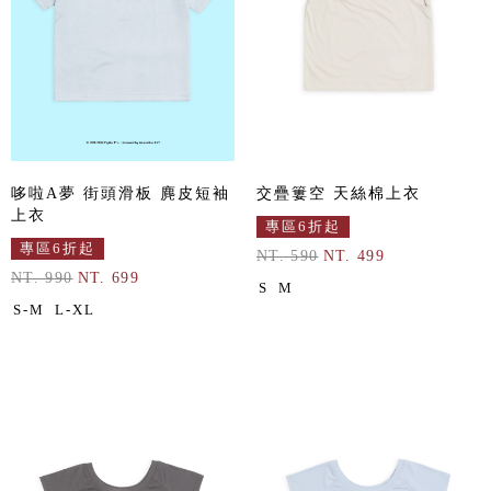
哆啦A夢 街頭滑板 麂皮短袖
交疊簍空 天絲棉上衣
上衣
專區6折起
專區6折起
NT. 590
NT. 499
NT. 990
NT. 699
S
M
S-M
L-XL