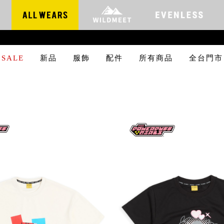
SALE
新品
服飾
配件
所有商品
全台門市