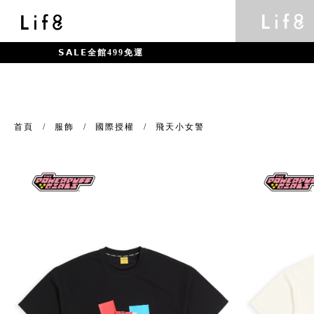
𝗦𝗔𝗟𝗘全館499免運
首頁
服飾
國際授權
飛天小女警