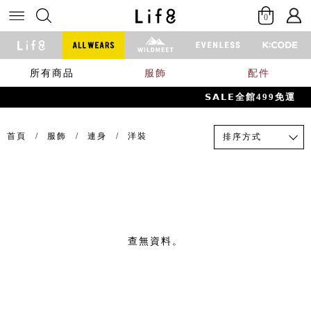
0
所有商品
服飾
配件
𝗦𝗔𝗟𝗘全館499免運
首頁
服飾
連身
洋裝
排序方式
查無資料。