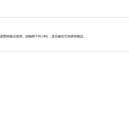
變更或是暫時無法使用。請檢閱下列 URL，並且確定它的拼寫無誤。