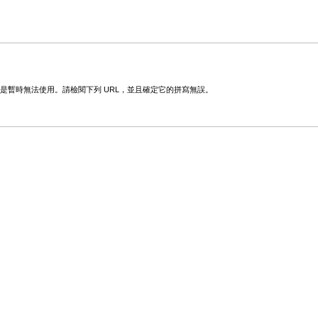
變更或是暫時無法使用。請檢閱下列 URL，並且確定它的拼寫無誤。