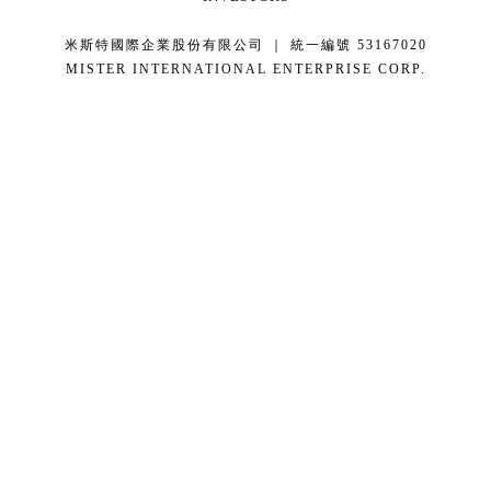
米斯特國際企業股份有限公司 ｜ 統一編號 53167020
MISTER INTERNATIONAL ENTERPRISE CORP.
康德科技 系統設計 - local