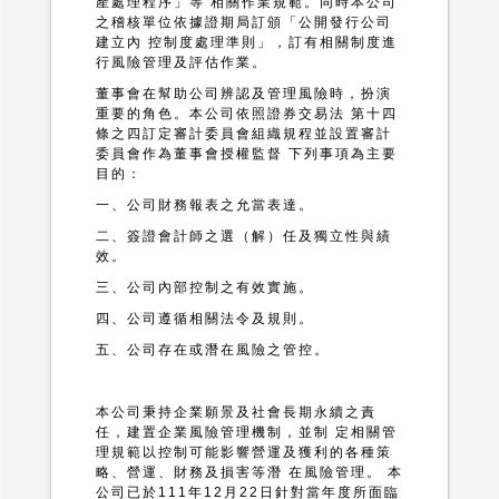
產處理程序」等 相關作業規範。同時本公司
之稽核單位依據證期局訂頒「公開發行公司
建立內 控制度處理準則」，訂有相關制度進
行風險管理及評估作業。
董事會在幫助公司辨認及管理風險時，扮演
重要的角色。本公司依照證券交易法 第十四
條之四訂定審計委員會組織規程並設置審計
委員會作為董事會授權監督 下列事項為主要
目的：
一、公司財務報表之允當表達。
二、簽證會計師之選（解）任及獨立性與績
效。
三、公司內部控制之有效實施。
四、公司遵循相關法令及規則。
五、公司存在或潛在風險之管控。
本公司秉持企業願景及社會長期永續之責
任，建置企業風險管理機制，並制 定相關管
理規範以控制可能影響營運及獲利的各種策
略、營運、財務及損害等潛 在風險管理。 本
公司已於111年12月22日針對當年度所面臨